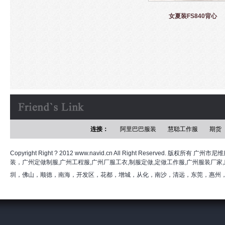
女夏装FS840背心
连接：
阿里巴巴服装
慧聪工作服
期货
Copyright Right ? 2012 www.navid.cn All Right Reserved. 版
装，广州定做制服,广州工程服,广州厂服工衣,制服定做,定做工作服,广州服装厂家
圳，佛山，顺德，南海，开发区，花都，增城，从化，南沙，清远，东莞，惠州