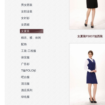
男女西装
女职业装
女衬衫
女西裙
女夏装
女夏装FS837短西装
棉衣、褛、休闲
配饰
工装-工程服
保安服
广告衫
T恤POLO衫
吧台服
清洁服
酒店系列
绿化服