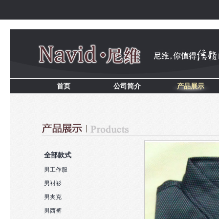
首页
公司简介
产品展示
全部款式
男工作服
男衬衫
男夹克
男西裤