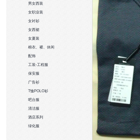
男女西装
女职业装
女衬衫
女西裙
女夏装
棉衣、褛、休闲
配饰
工装-工程服
保安服
广告衫
T恤POLO衫
吧台服
清洁服
酒店系列
绿化服