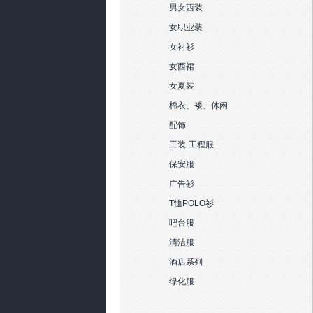
男女西装
女职业装
女衬衫
女西裙
女夏装
棉衣、褛、休闲
配饰
工装-工程服
保安服
广告衫
T恤POLO衫
吧台服
清洁服
酒店系列
绿化服